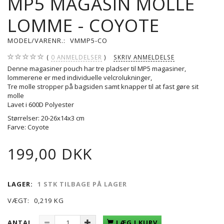
MP5 MAGASIN MOLLE
LOMME - COYOTE
MODEL/VARENR.:
VMMP5-CO
0
ANMELDELSER
SKRIV ANMELDELSE
Denne magasiner pouch har tre pladser til MP5 magasiner,
lommerene er med individuelle velcrolukninger,
Tre molle stropper på bagsiden samt knapper til at fast gøre sit
molle
Lavet i 600D Polyester
Størrelser: 20-26x14x3 cm
Farve: Coyote
199,00 DKK
LAGER:
1 STK TILBAGE PÅ LAGER
VÆGT:
0,219 KG
ANTAL
LÆG I KURV