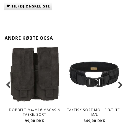
TILFØJ ØNSKELISTE
ANDRE KØBTE OGSÅ
DOBBELT M4/M16 MAGASIN
TAKTISK SORT MOLLE BÆLTE -
M
TASKE, SORT
M/L
99,00 DKK
349,00 DKK