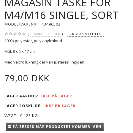
MAGASIN TASKE FOR
M4/M16 SINGLE, SORT
MODEL/VARENR.:
13496502
0
ANMELDELSER
SKRIV ANMELDELSE
100%
polyester
, polyvinylchlorid
Mål
: 8
x 5 x
17 cm
Med velcro lukning der kan justeres i højden.
79,00 DKK
LAGER AARHUS:
IKKE PÅ LAGER
LAGER ROSKILDE:
IKKE PÅ LAGER
VÆGT:
0,123 KG
FÅ BESKED NÅR PRODUKTET KOMMER IGEN