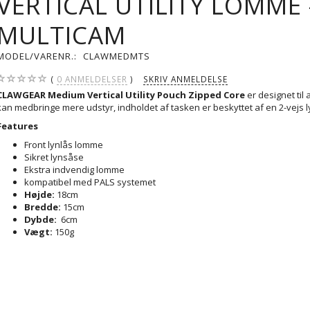
VERTICAL UTILITY LOMME 
MULTICAM
MODEL/VARENR.:
CLAWMEDMTS
0
ANMELDELSER
SKRIV ANMELDELSE
CLAWGEAR Medium Vertical Utility Pouch Zipped Core
er designet til
kan medbringe mere udstyr, indholdet af tasken er beskyttet af en 2-vejs l
Features
Front lynlås lomme
Sikret lynsåse
Ekstra indvendig lomme
kompatibel
med PALS systemet
Højde:
18cm
Bredde:
15cm
Dybde:
6cm
Vægt:
150g