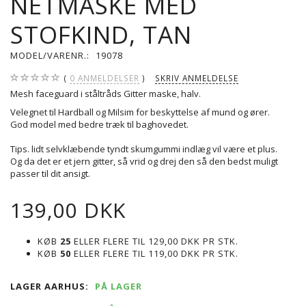
NETMASKE MED
STOFKIND, TAN
MODEL/VARENR.:
19078
0
ANMELDELSER
SKRIV ANMELDELSE
Mesh faceguard i ståltråds Gitter maske, halv.
Velegnet til Hardball og Milsim for beskyttelse af mund og ører.
God model med bedre træk til baghovedet.
Tips. lidt selvklæbende tyndt skumgummi indlæg vil være et plus.
Og da det er et jern gitter, så vrid og drej den så den bedst muligt
passer til dit ansigt.
139,00 DKK
KØB
25
ELLER FLERE TIL
129,00 DKK
PR STK.
KØB
50
ELLER FLERE TIL
119,00 DKK
PR STK.
LAGER AARHUS:
PÅ LAGER