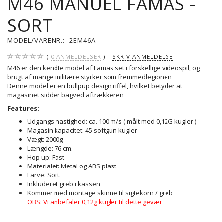
M46 MANUEL FAMAS -
SORT
MODEL/VARENR.:
2EM46A
0
ANMELDELSER
SKRIV ANMELDELSE
M46 er den kendte model af Famas set i forskellige videospil, og
brugt af mange militære styrker som fremmedlegionen
Denne model er en bullpup design riffel, hvilket betyder at
magasinet sidder bagved aftrækkeren
Features:
Udgangs hastighed: ca. 100 m/s ( målt med 0,12G kugler )
Magasin kapacitet: 45 softgun kugler
Vægt: 2000g
Længde: 76 cm.
Hop up: Fast
Materialet: Metal og ABS plast
Farve: Sort.
Inkluderet greb i kassen
Kommer med montage skinne til sigtekorn / greb
OBS: Vi anbefaler 0,12g kugler til dette gevær