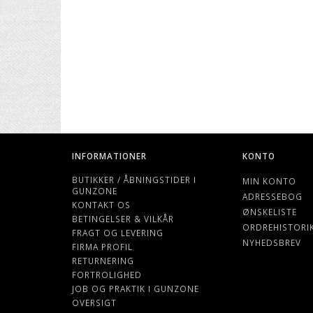
INFORMATIONER
KONTO
BUTIKKER / ÅBNINGSTIDER I
MIN KONTO
GUNZONE
ADRESSEBOG
KONTAKT OS
ØNSKELISTE
BETINGELSER & VILKÅR
ORDREHISTORI
FRAGT OG LEVERING
NYHEDSBREV
FIRMA PROFIL
RETURNERING
FORTROLIGHED
JOB OG PRAKTIK I GUNZONE
OVERSIGT