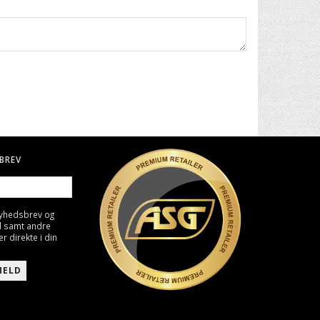
BREV
nyhedsbrev og
d samt andre
direkte i din
MELD