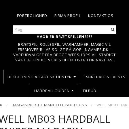
FORTROLIGHED
FIRMA PROFIL
KONTAKT OS
HVOR ER BRÆTSPILLENE?!?
BRÆTSPIL, ROLLESPIL, WARHAMMER, MAGIC VIL
FREMOVER BLIVE SOLGT PÅ GOBLINGAMES.DK -
VAREUDVALGET FRA BEGGE WEBSHOPS VIL STADIGT
VÆRE AT FINDE I VORES BUTIK OVER FOR NAVITAS.
BEKLÆDNING & TAKTISK UDSTYR
PAINTBALL & EVENTS
HARDBALLGUIDEN
TILBUD
ER
MAGASINER TIL MANUELLE SOFTGUNS
WELL MB03 HAR
WELL MB03 HARDBALL