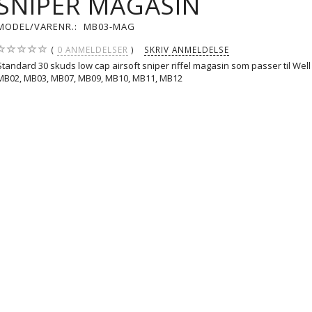
SNIPER MAGASIN
MODEL/VARENR.:
MB03-MAG
0
ANMELDELSER
SKRIV ANMELDELSE
Standard 30 skuds low cap airsoft sniper riffel magasin som passer til Wel
MB02, MB03, MB07, MB09, MB10, MB11, MB12