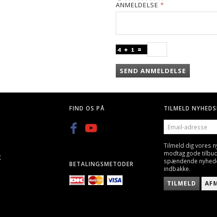
ANMELDELSE
SEND ANMELDELSE
FIND OS PÅ
TILMELD NYHEDS
EMAIL-
ADRESSE
Tilmeld dig vores 
modtag gode tilbu
K
spændende nyheder 
BETALINGSMETODER
indbakke.
TILMELD
AF