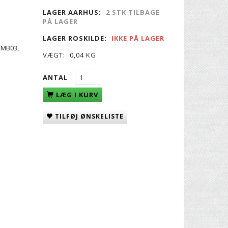
LAGER AARHUS:
2 STK TILBAGE
PÅ LAGER
LAGER ROSKILDE:
IKKE PÅ LAGER
l MB03,
VÆGT:
0,04 KG
ANTAL
LÆG I KURV
TILFØJ ØNSKELISTE