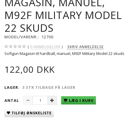
MAGASIN, MANUEL,
M92F MILITARY MODEL
22 SKUDS
MODEL/VARENR.:
12700
0
ANMELDELSER
SKRIV ANMELDELSE
Softgun Magasin til hardball, manuel, M92F Military Model 22 skuds
122,00 DKK
LAGER:
3 STK TILBAGE PÅ LAGER
ANTAL
LÆG I KURV
TILFØJ ØNSKELISTE