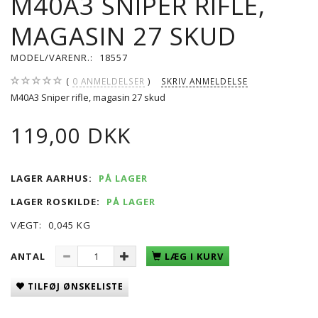
M40A3 SNIPER RIFLE,
MAGASIN 27 SKUD
MODEL/VARENR.:
18557
0
ANMELDELSER
SKRIV ANMELDELSE
M40A3 Sniper rifle, magasin 27 skud
119,00 DKK
LAGER AARHUS:
PÅ LAGER
LAGER ROSKILDE:
PÅ LAGER
VÆGT:
0,045 KG
ANTAL
LÆG I KURV
TILFØJ ØNSKELISTE