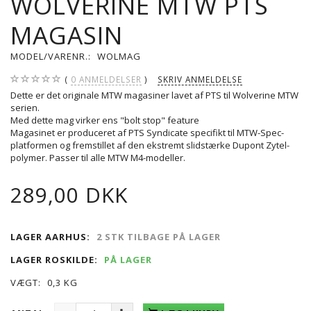
WOLVERINE MTW PTS
MAGASIN
MODEL/VARENR.:
WOLMAG
0
ANMELDELSER
SKRIV ANMELDELSE
Dette er det originale MTW magasiner lavet af PTS til Wolverine MTW
serien.
Med dette mag virker ens "bolt stop" feature
Magasinet er produceret af PTS Syndicate specifikt til MTW-Spec-
platformen og fremstillet af den ekstremt slidstærke Dupont Zytel-
polymer. Passer til alle MTW M4-modeller.
289,00 DKK
LAGER AARHUS:
2 STK TILBAGE PÅ LAGER
LAGER ROSKILDE:
PÅ LAGER
VÆGT:
0,3 KG