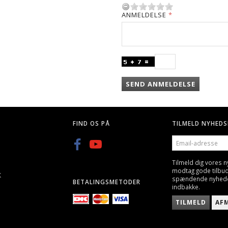
ANMELDELSE
SEND ANMELDELSE
FIND OS PÅ
TILMELD NYHEDS
EMAIL-
ADRESSE
Tilmeld dig vores 
modtag gode tilbu
K
spændende nyheder 
BETALINGSMETODER
indbakke.
TILMELD
AF