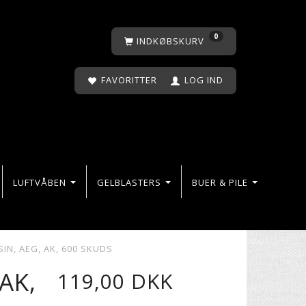
0
INDKØBSKURV
FAVORITTER
LOG IND
LUFTVÅBEN
GELBLASTERS
BUER & PILE
N, AEG, AK, 600 SKUDS
AK,
119,00 DKK