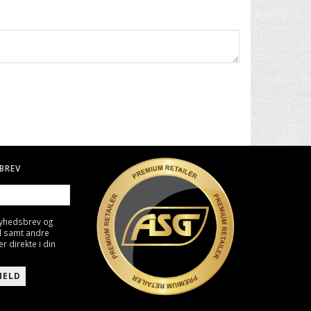
BREV
nyhedsbrev og
d samt andre
direkte i din
MELD