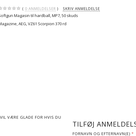
0
ANMELDELSER
SKRIV ANMELDELSE
Softgun Magasin til hardball, MP7, 50 skuds
Magazine, AEG, VZ61 Scorpion 370 rd
VIL VÆRE GLADE FOR HVIS DU
TILFØJ ANMELDELS
FORNAVN OG EFTERNAVN(E)