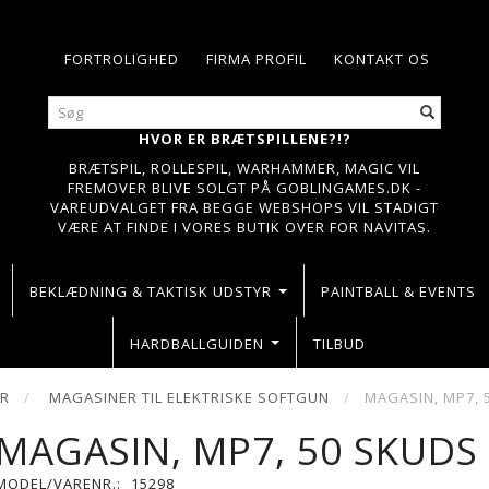
FORTROLIGHED
FIRMA PROFIL
KONTAKT OS
HVOR ER BRÆTSPILLENE?!?
BRÆTSPIL, ROLLESPIL, WARHAMMER, MAGIC VIL
FREMOVER BLIVE SOLGT PÅ GOBLINGAMES.DK -
VAREUDVALGET FRA BEGGE WEBSHOPS VIL STADIGT
VÆRE AT FINDE I VORES BUTIK OVER FOR NAVITAS.
BEKLÆDNING & TAKTISK UDSTYR
PAINTBALL & EVENTS
HARDBALLGUIDEN
TILBUD
ER
MAGASINER TIL ELEKTRISKE SOFTGUN
MAGASIN, MP7, 
MAGASIN, MP7, 50 SKUDS
MODEL/VARENR.:
15298