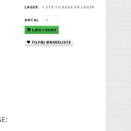
LAGER:
1 STK TILBAGE PÅ LAGER
ANTAL
LÆG I KURV
TILFØJ ØNSKELISTE
E: