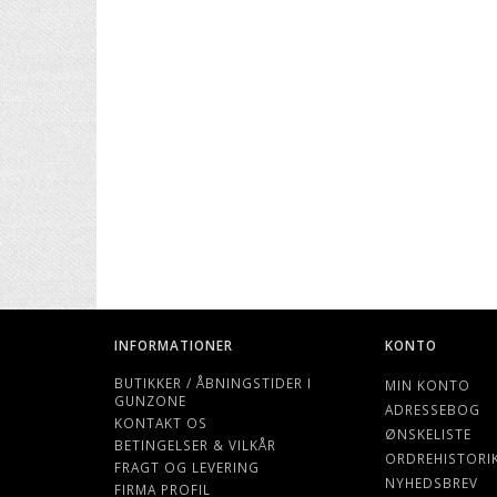
INFORMATIONER
KONTO
BUTIKKER / ÅBNINGSTIDER I
MIN KONTO
GUNZONE
ADRESSEBOG
KONTAKT OS
ØNSKELISTE
BETINGELSER & VILKÅR
ORDREHISTORI
FRAGT OG LEVERING
NYHEDSBREV
FIRMA PROFIL