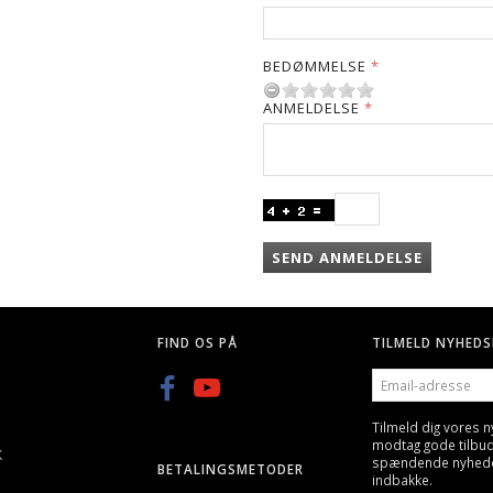
BEDØMMELSE
ANMELDELSE
SEND ANMELDELSE
FIND OS PÅ
TILMELD NYHEDS
EMAIL-
ADRESSE
Tilmeld dig vores 
modtag gode tilbu
K
spændende nyheder 
BETALINGSMETODER
indbakke.