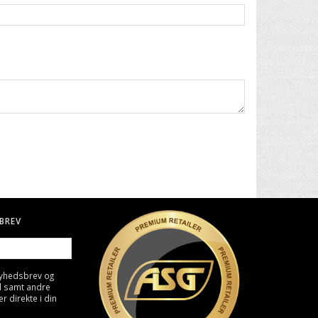
BREV
nyhedsbrev og
d samt andre
direkte i din