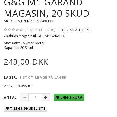
G&G M1 GARAND
MAGASIN, 20 SKUD
MODEL/VARENR.:
GZ-08138
0
ANMELDELSER
SKRIV ANMELDELSE
20 skuds magasin til G&G M1 GARAND
Materiale: Polymer, Metal
Kapacitet: 20 Skud
249,00 DKK
LAGER:
1 STK TILBAGE PÅ LAGER
VÆGT:
0,095 KG
ANTAL
LÆG I KURV
TILFØJ ØNSKELISTE