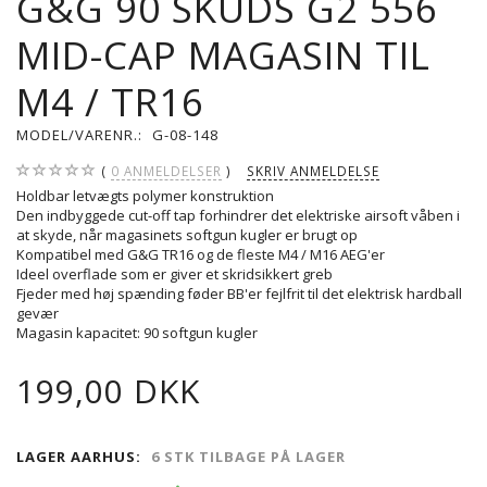
G&G 90 SKUDS G2 556
MID-CAP MAGASIN TIL
M4 / TR16
MODEL/VARENR.:
G-08-148
0
ANMELDELSER
SKRIV ANMELDELSE
Holdbar letvægts polymer konstruktion
Den indbyggede cut-off tap forhindrer det elektriske airsoft våben i
at skyde, når magasinets softgun kugler er brugt op
Kompatibel med G&G TR16 og de fleste M4 / M16 AEG'er
Ideel overflade som er giver et skridsikkert greb
Fjeder med høj spænding føder BB'er fejlfrit til det elektrisk hardball
gevær
Magasin kapacitet: 90 softgun kugler
199,00 DKK
LAGER AARHUS:
6 STK TILBAGE PÅ LAGER