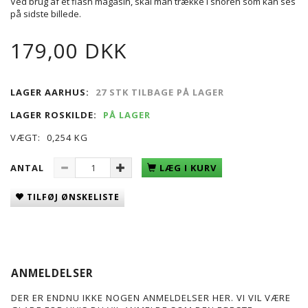
Ved brug af et flash magasin, skal man trække i snoren som kan ses
på sidste billede.
179,00 DKK
LAGER AARHUS:
27 STK TILBAGE PÅ LAGER
LAGER ROSKILDE:
PÅ LAGER
VÆGT:
0,254 KG
ANTAL
LÆG I KURV
TILFØJ ØNSKELISTE
ANMELDELSER
DER ER ENDNU IKKE NOGEN ANMELDELSER HER. VI VIL VÆRE