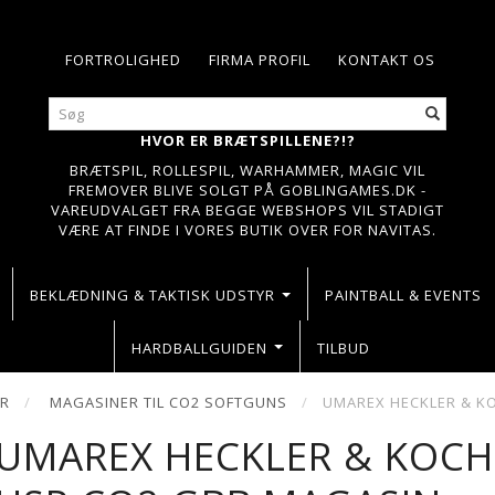
FORTROLIGHED
FIRMA PROFIL
KONTAKT OS
HVOR ER BRÆTSPILLENE?!?
BRÆTSPIL, ROLLESPIL, WARHAMMER, MAGIC VIL
FREMOVER BLIVE SOLGT PÅ GOBLINGAMES.DK -
VAREUDVALGET FRA BEGGE WEBSHOPS VIL STADIGT
VÆRE AT FINDE I VORES BUTIK OVER FOR NAVITAS.
BEKLÆDNING & TAKTISK UDSTYR
PAINTBALL & EVENTS
HARDBALLGUIDEN
TILBUD
ER
MAGASINER TIL CO2 SOFTGUNS
UMAREX HECKLER & K
UMAREX HECKLER & KOCH