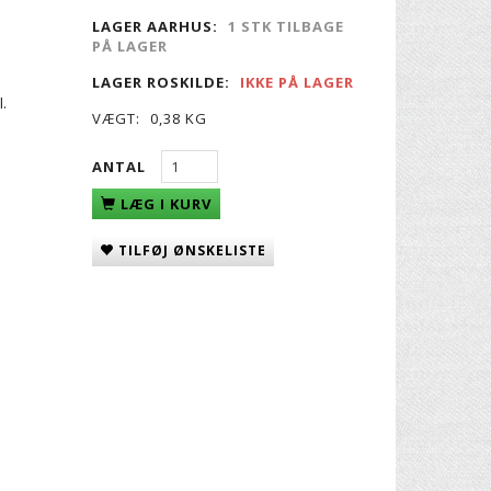
LAGER AARHUS:
1 STK TILBAGE
PÅ LAGER
LAGER ROSKILDE:
IKKE PÅ LAGER
l.
VÆGT:
0,38 KG
ANTAL
LÆG I KURV
TILFØJ ØNSKELISTE