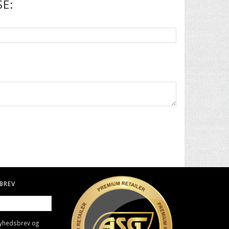
E:
BREV
nyhedsbrev og