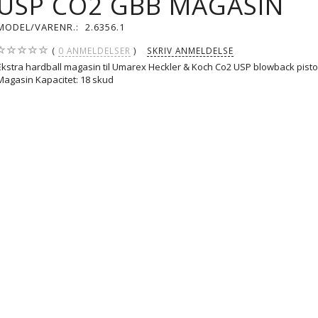
USP CO2 GBB MAGASIN
MODEL/VARENR.:
2.6356.1
0
ANMELDELSER
SKRIV ANMELDELSE
Ekstra hardball magasin til Umarex Heckler & Koch Co2 USP blowback pisto
Magasin Kapacitet: 18 skud