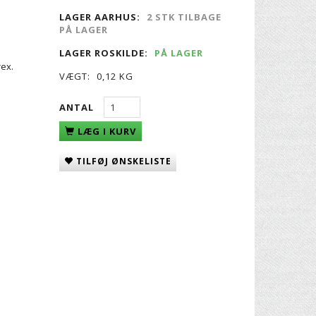
LAGER AARHUS:
2 STK TILBAGE
PÅ LAGER
LAGER ROSKILDE:
PÅ LAGER
rex.
VÆGT:
0,12 KG
ANTAL
LÆG I KURV
TILFØJ ØNSKELISTE