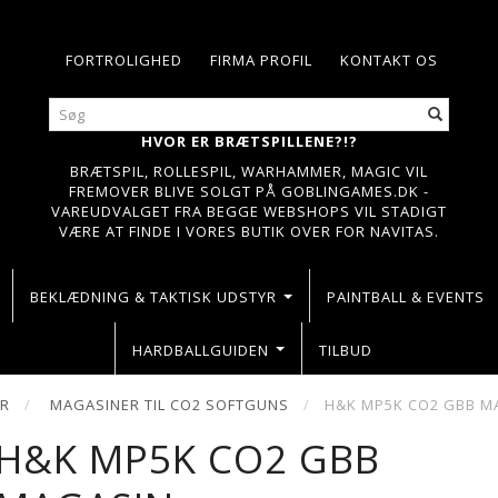
FORTROLIGHED
FIRMA PROFIL
KONTAKT OS
HVOR ER BRÆTSPILLENE?!?
BRÆTSPIL, ROLLESPIL, WARHAMMER, MAGIC VIL
FREMOVER BLIVE SOLGT PÅ GOBLINGAMES.DK -
VAREUDVALGET FRA BEGGE WEBSHOPS VIL STADIGT
VÆRE AT FINDE I VORES BUTIK OVER FOR NAVITAS.
BEKLÆDNING & TAKTISK UDSTYR
PAINTBALL & EVENTS
HARDBALLGUIDEN
TILBUD
ER
MAGASINER TIL CO2 SOFTGUNS
H&K MP5K CO2 GBB M
H&K MP5K CO2 GBB