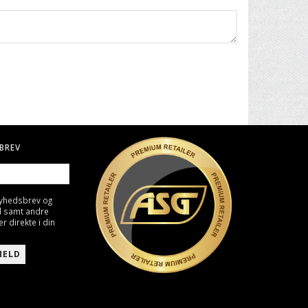
BREV
nyhedsbrev og
d samt andre
direkte i din
MELD