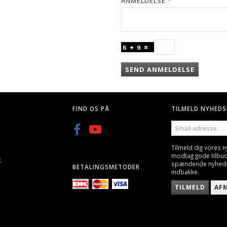
ANMELDELSE
SEND ANMELDELSE
FIND OS PÅ
TILMELD NYHEDS
EMAIL-
ADRESSE
Tilmeld dig vores 
modtag gode tilbu
K
spændende nyheder 
BETALINGSMETODER
indbakke.
TILMELD
AF