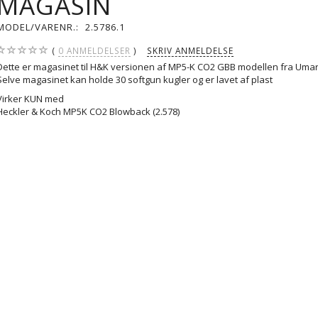
MAGASIN
MODEL/VARENR.:
2.5786.1
0
ANMELDELSER
SKRIV ANMELDELSE
Dette er magasinet til H&K versionen af MP5-K CO2 GBB modellen fra Uma
Selve magasinet kan holde 30 softgun kugler og er lavet af plast
Virker KUN med
Heckler & Koch MP5K CO2 Blowback (
2.578
)