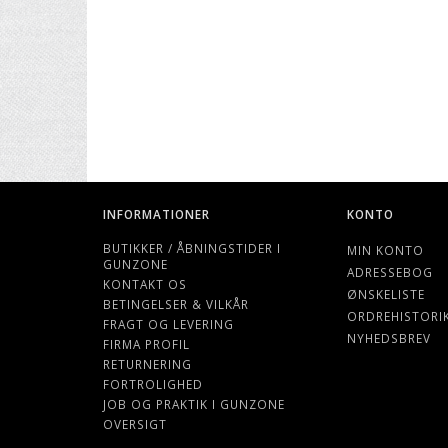
INFORMATIONER
KONTO
BUTIKKER / ÅBNINGSTIDER I
MIN KONTO
GUNZONE
ADRESSEBOG
KONTAKT OS
ØNSKELISTE
BETINGELSER & VILKÅR
ORDREHISTORI
FRAGT OG LEVERING
NYHEDSBREV
FIRMA PROFIL
RETURNERING
FORTROLIGHED
JOB OG PRAKTIK I GUNZONE
OVERSIGT