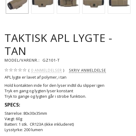
TAKTISK APL LYGTE -
TAN
MODEL/VARENR.:
GZ101-T
0
ANMELDELSER
SKRIV ANMELDELSE
APL lygte er lavet af polymer, i tan
Hold kontakten inde for den lyser indtil du slipper igen
Tryk en gang og lygten lyser konstant
Tryk to gange og lygten går i strobe funktion.
SPECS:
Størrelse: 80x30x35mm
Vægt: 60g
Batteri: 1 stk. CR123A (ikke inkluderet)
Lysstyrke: 200 lumen