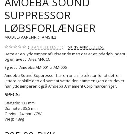
AMOEBA SOUND
SUPPRESSOR
LØBSFORLÆNGER
MODEL/VARENR.:
AMSIL2
0
ANMELDELSER
SKRIV ANMELDELSE
Dette er en lyddæmper af udseende men der er et inderløb indeni
og er lavet til Ares M4CCC
Egnet til Amoeba AM-001 til AM-006.
Amoeba Sound Suppressor har en anti slip tekstur for at det er
lettere at skille den ad samt at sætte den sammen igen derudover
har lyddæmperen også Amoeba Armament Corp markeringer.
SPECS:
Længde: 133 mm
Diameter: 35,5 mm
Gevind: 14 mm +/CW
Vægt: 189g