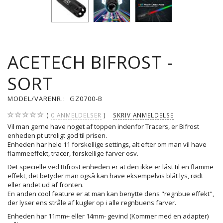
ACETECH BIFROST -
SORT
MODEL/VARENR.:
GZ0700-B
0
ANMELDELSER
SKRIV ANMELDELSE
Vil man gerne have noget af toppen indenfor Tracers, er Bifrost
enheden pt utroligt god til prisen.
Enheden har hele 11 forskellige settings, alt efter om man vil have
flammeeffekt, tracer, forskellige farver osv.
Det specielle ved Bifrost enheden er at den ikke er låst til en flamme
effekt, det betyder man også kan have eksempelvis blåt lys, rødt
eller andet ud af fronten.
En anden cool feature er at man kan benytte dens "regnbue effekt",
der lyser ens stråle af kugler op i alle regnbuens farver.
Enheden har 11mm+ eller 14mm- gevind (Kommer med en adapter)