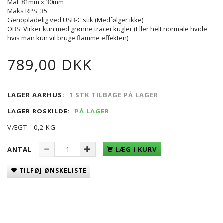
Mål: 81mm x 30mm
Maks RPS: 35
Genopladelig ved USB-C stik (Medfølger ikke)
OBS: Virker kun med grønne tracer kugler (Eller helt normale hvide
hvis man kun vil bruge flamme effekten)
789,00 DKK
LAGER AARHUS:
1 STK TILBAGE PÅ LAGER
LAGER ROSKILDE:
PÅ LAGER
VÆGT:
0,2 KG
ANTAL
LÆG I KURV
TILFØJ ØNSKELISTE