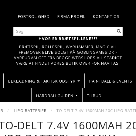
FORTROLIGHED
FIRMA PROFIL
KONTAKT OS
HVOR ER BRÆTSPILLENE?!?
BRÆTSPIL, ROLLESPIL, WARHAMMER, MAGIC VIL
FREMOVER BLIVE SOLGT PÅ GOBLINGAMES.DK -
VAREUDVALGET FRA BEGGE WEBSHOPS VIL STADIGT
VÆRE AT FINDE I VORES BUTIK OVER FOR NAVITAS.
BEKLÆDNING & TAKTISK UDSTYR
PAINTBALL & EVENTS
HARDBALLGUIDEN
TILBUD
ER
LIPO BATTERIER
TO-DELT 7.4V 1600MAH 20C LIPO BATTE
TO-DELT 7.4V 1600MAH 2