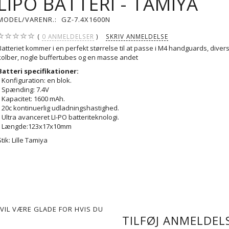
LIPO BATTERI - TAMIYA
MODEL/VARENR.:
GZ-7.4X1600N
0
ANMELDELSER
SKRIV ANMELDELSE
Batteriet kommer i en perfekt størrelse til at passe i M4 handguards, diver
kolber, nogle buffertubes og en masse andet
Batteri specifikationer:
• Konfiguration: en blok.
• Spænding: 7.4V
• Kapacitet: 1600 mAh.
• 20c kontinuerlig udladningshastighed.
• Ultra avanceret LI-PO batteriteknologi.
• Længde:123x17x10mm
Stik: Lille Tamiya
VIL VÆRE GLADE FOR HVIS DU
TILFØJ ANMELDELS