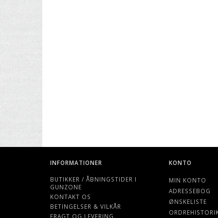
INFORMATIONER
KONTO
BUTIKKER / ÅBNINGSTIDER I
MIN KONTO
GUNZONE
ADRESSEBOG
KONTAKT OS
ØNSKELISTE
BETINGELSER & VILKÅR
ORDREHISTORI
FRAGT OG LEVERING