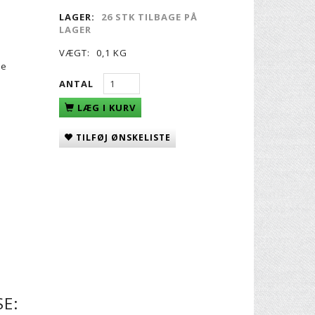
LAGER:
26 STK TILBAGE PÅ
LAGER
VÆGT:
0,1 KG
se
ANTAL
LÆG I KURV
TILFØJ ØNSKELISTE
E: