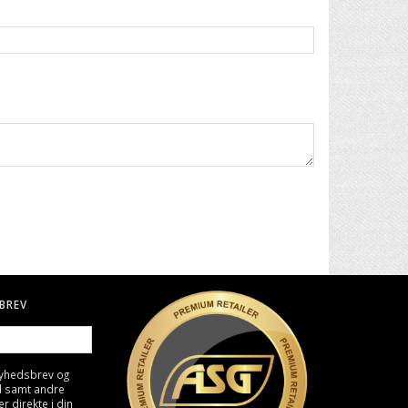
BREV
nyhedsbrev og
d samt andre
direkte i din