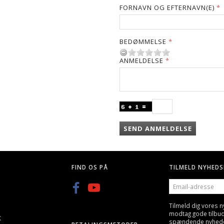
FORNAVN OG EFTERNAVN(E)
BEDØMMELSE
ANMELDELSE
SEND ANMELDELSE
FIND OS PÅ
TILMELD NYHEDS
EMAIL-
ADRESSE
Tilmeld dig vores 
modtag gode tilbu
K
spændende nyheder 