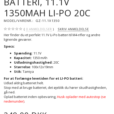
BATTERI, 11.1V
1350MAH LI-PO 20C
MODEL/VARENR.:
GZ-11.1X1350
0
ANMELDELSER
SKRIV ANMELDELSE
Her finder du et perfekt 11.1V Li-Po batteri til M4-rifler og andre
lignende geværer.
Specs:
Spænding
: 11.1V
Kapacitet:
1350 mAh
Udladningshastighed:
20C
Størrelse
: 100x12x19mm
Stik:
Tamiya
For at forlænge levetiden for et LI-PO batteri:
Udlad aldrig batteriet helt.
Stop med at bruge batteriet, det øjeblik du hører skudhastigheden,
gå ned.
Oplad batteriet inden opbevaring,
Husk oplader med autostop (se
nedenunder)
.