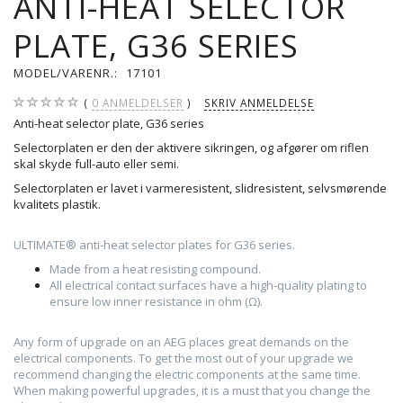
ANTI-HEAT SELECTOR
PLATE, G36 SERIES
MODEL/VARENR.:
17101
0
ANMELDELSER
SKRIV ANMELDELSE
Anti-heat selector plate, G36 series
Selectorplaten er den der aktivere sikringen, og afgører om riflen
skal skyde full-auto eller semi.
Selectorplaten er lavet i varmeresistent, slidresistent, selvsmørende
kvalitets plastik.
ULTIMATE® anti-heat selector plates for G36 series.
Made from a heat resisting compound.
All electrical contact surfaces have a high-quality plating to
ensure low inner resistance in ohm (Ω).
Any form of upgrade on an AEG places great demands on the
electrical components. To get the most out of your upgrade we
recommend changing the electric components at the same time.
When making powerful upgrades, it is a must that you change the