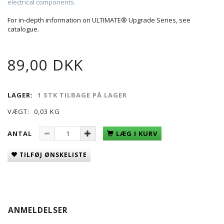
electrical components.
For in-depth information on ULTIMATE® Upgrade Series, see
catalogue.
89,00 DKK
LAGER:
1 STK TILBAGE PÅ LAGER
VÆGT:
0,03 KG
ANTAL
LÆG I KURV
TILFØJ ØNSKELISTE
ANMELDELSER