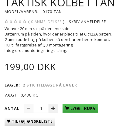
TAKTISK KOLBE I TAN
MODEL/VARENR.:
0170-TAN
0
ANMELDELSER
SKRIV ANMELDELSE
Weaver 20 mm rail på den ene side.
Batterirum på siden, hvor der er plads til et CR123A batteri.
Gummipude bag på kolben så den har en bedre komfort.
Hul til fastgørelse af QD montagering.
Integreret monterings ring til sling.
199,00 DKK
LAGER:
2 STK TILBAGE PÅ LAGER
VÆGT:
0,438 KG
ANTAL
LÆG I KURV
TILFØJ ØNSKELISTE