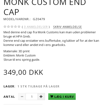
MONK CUSTOM END
CAP
MODEL/VARENR.:
GZ0479
0
ANMELDELSER
SKRIV ANMELDELSE
Med denne end cap fra Monk Customs kan man uden problemer
bruge et HPA Greb.
Denne end cap erstatter ens buffertube, og lukker af for at der kan
komme vand eller andet ind i ens gearboks.
Materiale: 3D print
Emblem: Monk Custom
Skrue til ens spring guide.
349,00 DKK
LAGER:
1 STK TILBAGE PÅ LAGER
ANTAL
LÆG I KURV