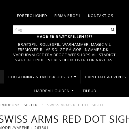
FORTROLIGHED
FIRMA PROFIL
KONTAKT OS
HVOR ER BRÆTSPILLENE?!?
BRÆTSPIL, ROLLESPIL, WARHAMMER, MAGIC VIL
FREMOVER BLIVE SOLGT PÅ GOBLINGAMES.DK -
VAREUDVALGET FRA BEGGE WEBSHOPS VIL STADIGT
VÆRE AT FINDE I VORES BUTIK OVER FOR NAVITAS.
BEKLÆDNING & TAKTISK UDSTYR
PAINTBALL & EVENTS
HARDBALLGUIDEN
TILBUD
& RØDPUNKT SIGTER
SWISS ARMS RED DOT SIGHT
SWISS ARMS RED DOT SIG
MODEL/VARENR.:
263861