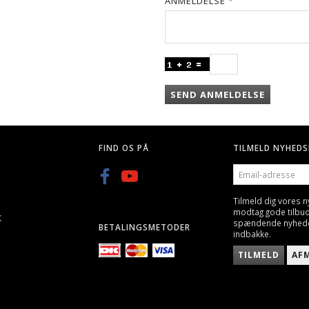
ANMELDELSE
SEND ANMELDELSE
FIND OS PÅ
TILMELD NYHEDS
EMAIL-
ADRESSE
Tilmeld dig vores 
modtag gode tilbu
K
spændende nyheder 
BETALINGSMETODER
indbakke.
TILMELD
AF