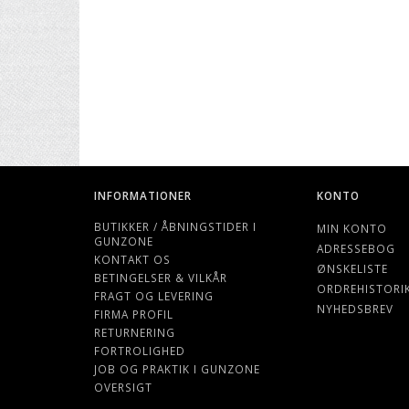
INFORMATIONER
KONTO
BUTIKKER / ÅBNINGSTIDER I
MIN KONTO
GUNZONE
ADRESSEBOG
KONTAKT OS
ØNSKELISTE
BETINGELSER & VILKÅR
ORDREHISTORI
FRAGT OG LEVERING
NYHEDSBREV
FIRMA PROFIL
RETURNERING
FORTROLIGHED
JOB OG PRAKTIK I GUNZONE
OVERSIGT