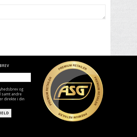
BREV
nyhedsbrev og
d samt andre
direkte i din
MELD