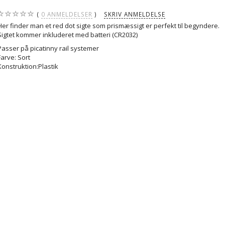
0
ANMELDELSER
SKRIV ANMELDELSE
Her finder man et red dot sigte som prismæssigt er perfekt til begyndere.
Sigtet kommer inkluderet med batteri (CR2032)
Passer på picatinny rail systemer
Farve: Sort
Konstruktion:Plastik