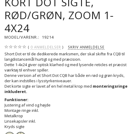
KORT DOT SIGTE,
RØD/GRØN, ZOOM 1-
4X24
MODEL/VARENR.:
19214
0
ANMELDELSER
SKRIV ANMELDELSE
Short Dot er til de dedikerede marksmen, der skal skifte fra CQB til
langdistancemål hurtigt og med præcision.
Dette 1-4x24 giver optisk klarhed og med lysende reticles et præcist
værktøj til enhver spiller.
Denne version af et Short Dot CQB har både en rød og grøn kryds,
der kan indstilles i lysstyrkeniveauer.
Det korte sigte er lavet af en hel metal krop med
monteringsringe
inkluderet.
Funktioner:
Justering af vind og højde
Montage ringe inkl.
Metalkrop
Linsekapsler inkl.
Kryds sigte