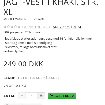
JAGT-VEST I KHAKI, STR.
XL
MODEL/VARENR.:
JVKA-XL
0
ANMELDELSER
SKRIV ANMELDELSE
80% polyester, 20% bomuld
- let afslappet eller udendørs vest med 14 funktionelle lommer
- stor baglomme med sideindgang
- slidstærk, to-lags bomuldsmixet stof
- robust lynlås
249,00 DKK
LAGER:
1 STK TILBAGE PÅ LAGER
VÆGT:
0,8 KG
ANTAL
LÆG I KURV