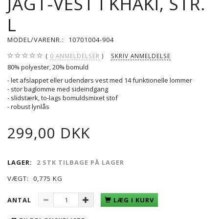
JAGT-VEST I KHAKI, STR.
L
MODEL/VARENR.:
10701004-904
0
ANMELDELSER
SKRIV ANMELDELSE
80% polyester, 20% bomuld
- let afslappet eller udendørs vest med 14 funktionelle lommer
- stor baglomme med sideindgang
- slidstærk, to-lags bomuldsmixet stof
- robust lynlås
299,00 DKK
LAGER:
2 STK TILBAGE PÅ LAGER
VÆGT:
0,775 KG
ANTAL
LÆG I KURV