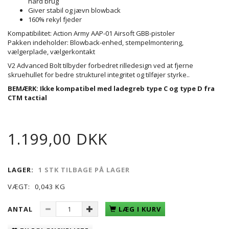
hård brug
Giver stabil og jævn blowback
160% rekyl fjeder
Kompatibilitet: Action Army AAP-01 Airsoft GBB-pistoler
Pakken indeholder: Blowback-enhed, stempelmontering,
vælgerplade, vælgerkontakt
V2 Advanced Bolt tilbyder forbedret rilledesign ved at fjerne
skruehullet for bedre strukturel integritet og tilføjer styrke..
BEMÆRK: Ikke kompatibel med ladegreb type C og type D fra
CTM tactial
1.199,00 DKK
LAGER:
1 STK TILBAGE PÅ LAGER
VÆGT:
0,043 KG
ANTAL
LÆG I KURV