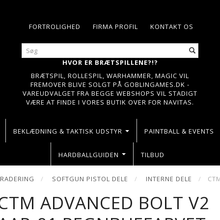
FORTROLIGHED
FIRMA PROFIL
KONTAKT OS
HVOR ER BRÆTSPILLENE?!?
BRÆTSPIL, ROLLESPIL, WARHAMMER, MAGIC VIL
FREMOVER BLIVE SOLGT PÅ GOBLINGAMES.DK -
VAREUDVALGET FRA BEGGE WEBSHOPS VIL STADIGT
VÆRE AT FINDE I VORES BUTIK OVER FOR NAVITAS.
BEKLÆDNING & TAKTISK UDSTYR
PAINTBALL & EVENTS
HARDBALLGUIDEN
TILBUD
GRADERING
SOFTGUN PISTOL DELE
INTERNE DELE
CTM
CTM ADVANCED BOLT V2