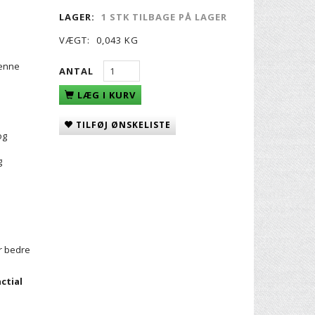
LAGER:
1 STK TILBAGE PÅ LAGER
VÆGT:
0,043 KG
denne
ANTAL
LÆG I KURV
TILFØJ ØNSKELISTE
og
g
or bedre
ctial