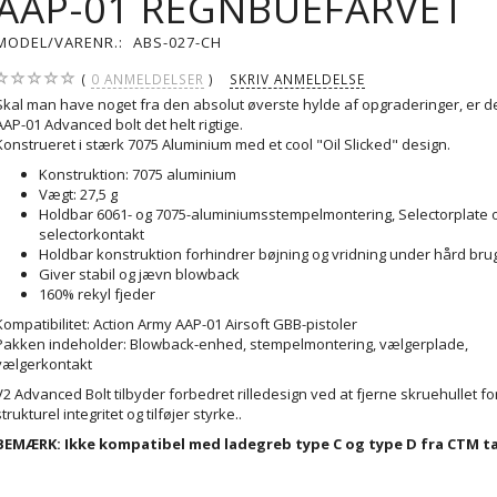
AAP-01 REGNBUEFARVET
MODEL/VARENR.:
ABS-027-CH
0
ANMELDELSER
SKRIV ANMELDELSE
Skal man have noget fra den absolut øverste hylde af opgraderinger, er 
AAP-01 Advanced bolt det helt rigtige.
Konstrueret i stærk 7075 Aluminium med et cool "Oil Slicked" design.
Konstruktion: 7075 aluminium
Vægt: 27,5 g
Holdbar 6061- og 7075-aluminiumsstempelmontering, Selectorplate 
selectorkontakt
Holdbar konstruktion forhindrer bøjning og vridning under hård bru
Giver stabil og jævn blowback
160% rekyl fjeder
Kompatibilitet: Action Army AAP-01 Airsoft GBB-pistoler
Pakken indeholder: Blowback-enhed, stempelmontering, vælgerplade,
vælgerkontakt
V2 Advanced Bolt tilbyder forbedret rilledesign ved at fjerne skruehullet f
strukturel integritet og tilføjer styrke..
BEMÆRK: Ikke kompatibel med ladegreb type C og type D fra CTM ta