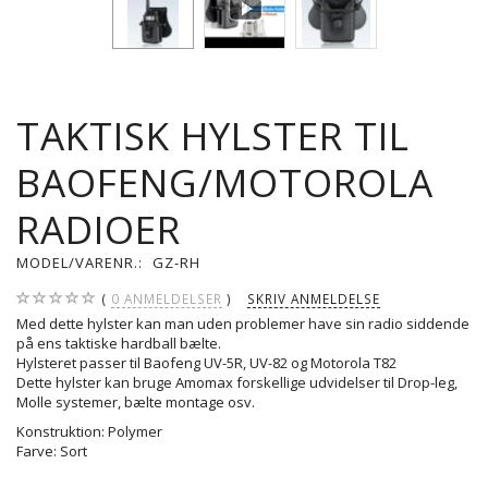
TAKTISK HYLSTER TIL
BAOFENG/MOTOROLA
RADIOER
MODEL/VARENR.:
GZ-RH
0
ANMELDELSER
SKRIV ANMELDELSE
Med dette hylster kan man uden problemer have sin radio siddende
på ens taktiske hardball bælte.
Hylsteret passer til Baofeng UV-5R, UV-82 og Motorola T82
Dette hylster kan bruge Amomax forskellige udvidelser til Drop-leg,
Molle systemer, bælte montage osv.
Konstruktion: Polymer
Farve: Sort