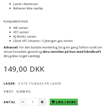
Lavet i Aluminum
Behøver ikke værtøj
Kompatibel med:
WE serien
VFC serien
KJ Works serien
Glock VFC Umarex / Cybergun gas serien
Advarsel:
For den bedste montering, brug en gang Teflon rundt om
skrue hovedets gevind og
skru ventilen på kun med håndkraft
(Brug ikke noget værktøj)
149,00 DKK
LAGER:
3 STK TILBAGE PÅ LAGER
VÆGT:
0,008 KG
ANTAL
LÆG I KURV