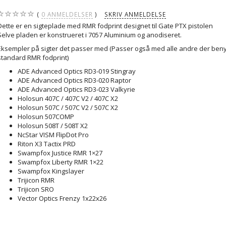
0
ANMELDELSER
SKRIV ANMELDELSE
Dette er en sigteplade med RMR fodprint designet til Gate PTX pistolen
Selve pladen er konstrueret i 7057 Aluminium og anodiseret.
Eksempler på sigter det passer med (Passer også med alle andre der beny
standard RMR fodprint)
ADE Advanced Optics RD3-019 Stingray
ADE Advanced Optics RD3-020 Raptor
ADE Advanced Optics RD3-023 Valkyrie
Holosun 407C / 407C V2 / 407C X2
Holosun 507C / 507C V2 / 507C X2
Holosun 507COMP
Holosun 508T / 508T X2
NcStar VISM FlipDot Pro
Riton X3 Tactix PRD
Swampfox Justice RMR 1×27
Swampfox Liberty RMR 1×22
Swampfox Kingslayer
Trijicon RMR
Trijicon SRO
Vector Optics Frenzy 1x22x26