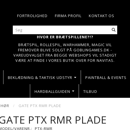
FORTROLIGHED
FIRMA PROFIL
KONTAKT OS
HVOR ER BRÆTSPILLENE?!?
BRÆTSPIL, ROLLESPIL, WARHAMMER, MAGIC VIL
FREMOVER BLIVE SOLGT PÅ GOBLINGAMES.DK -
VAREUDVALGET FRA BEGGE WEBSHOPS VIL STADIGT
VÆRE AT FINDE I VORES BUTIK OVER FOR NAVITAS.
BEKLÆDNING & TAKTISK UDSTYR
PAINTBALL & EVENTS
HARDBALLGUIDEN
TILBUD
EHØR
GATE PTX RMR PLADE
GATE PTX RMR PLADE
MODEL/VARENR.:
PTX-RMR