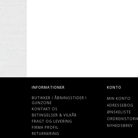
INFORMATIONER
KONTO
BUTIKKER / ÅBNINGSTIDER I
MIN KONTO
GUNZONE
ADRESSEBOG
KONTAKT OS
ØNSKELISTE
BETINGELSER & VILKÅR
ORDREHISTORI
FRAGT OG LEVERING
NYHEDSBREV
FIRMA PROFIL
RETURNERING