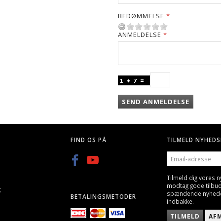
BEDØMMELSE
ANMELDELSE
SEND ANMELDELSE
FIND OS PÅ
TILMELD NYHEDS
EMAIL-
ADRESSE
Tilmeld dig vores 
modtag gode tilbu
K
spændende nyheder 
BETALINGSMETODER
indbakke.
TILMELD
AF