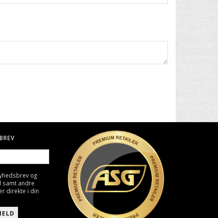
BREV
nyhedsbrev og
d samt andre
direkte i din
MELD