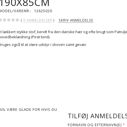
190X85CM
MODEL/VARENR.:
12625020
0
ANMELDELSER
SKRIV ANMELDELSE
Et lækkert stykke stof, kendt fra den danske hær og ofte brugt som Patrulj
hovedbeklædning (Pirat bind).
Bruges også til at sløre udstyr i skoven samt gevær.
VIL VÆRE GLADE FOR HVIS DU
TILFØJ ANMELDELS
FORNAVN OG EFTERNAVN(E)