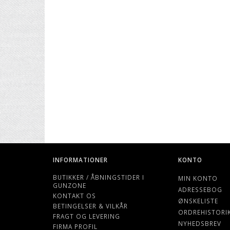
INFORMATIONER
KONTO
BUTIKKER / ÅBNINGSTIDER I
MIN KONTO
GUNZONE
ADRESSEBOG
KONTAKT OS
ØNSKELISTE
BETINGELSER & VILKÅR
ORDREHISTORI
FRAGT OG LEVERING
NYHEDSBREV
FIRMA PROFIL