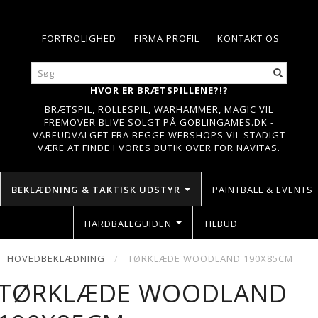
FORTROLIGHED
FIRMA PROFIL
KONTAKT OS
HVOR ER BRÆTSPILLENE?!?
BRÆTSPIL, ROLLESPIL, WARHAMMER, MAGIC VIL
FREMOVER BLIVE SOLGT PÅ GOBLINGAMES.DK -
VAREUDVALGET FRA BEGGE WEBSHOPS VIL STADIGT
VÆRE AT FINDE I VORES BUTIK OVER FOR NAVITAS.
BEKLÆDNING & TAKTISK UDSTYR
PAINTBALL & EVENTS
HARDBALLGUIDEN
TILBUD
HOVEDBEKLÆDNING
TØRKLÆDE WOODLAND 190X85CM
TØRKLÆDE WOODLAND