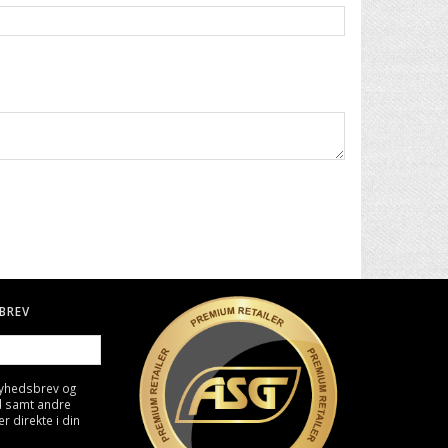
BREV
nyhedsbrev og
d samt andre
direkte i din