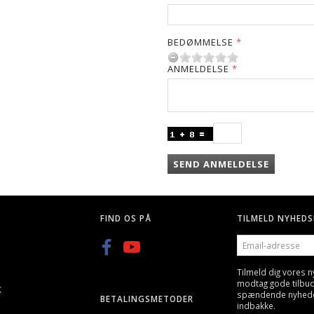
BEDØMMELSE
ANMELDELSE
SEND ANMELDELSE
FIND OS PÅ
TILMELD NYHEDS
EMAIL-
ADRESSE
Tilmeld dig vores 
modtag gode tilbu
K
spændende nyheder 
BETALINGSMETODER
indbakke.