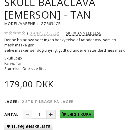
SKULL BALACLAVA
[EMERSON] - TAN
MODEL/VARENR.:
GZ6634CB
0
ANMELDELSER
SKRIV ANMELDELSE
Denne balaclava yder ingen beskyttelse af tænder osv. som en
mesh maske gør
Selve masken ser dog uhyrligt godt ud under en standard mes mask
Skull Logo
Farve: Tan
Størrelse: One size fits all
179,00 DKK
LAGER:
2 STK TILBAGE PÅ LAGER
ANTAL
LÆG I KURV
TILFØJ ØNSKELISTE