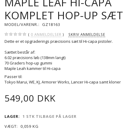
MAPLE LEAF HI-CAPA
KOMPLET HOP-UP SÆT
MODEL/VARENR.:
GZ18163
0
ANMELDELSER
SKRIV ANMELDELSE
Dette er et opgraderings præcisions sæt til Hi-capa pistoler.
Sættet består af:
6.02 præcisions løb (138mm langt)
70 Graders hop-up gummi
Maple Leah kammer til Hi-capa
Passer til:
Tokyo Marui, WE, KJ, Armorer Works, Lancer Hi-capa samt kloner
549,00 DKK
LAGER:
1 STK TILBAGE PÅ LAGER
VÆGT:
0,059 KG