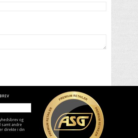
BREV
nyhedsbrev og
d samt andre
direkte i din