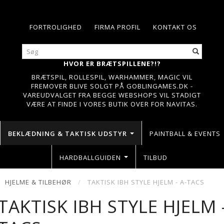
FORTROLIGHED
FIRMA PROFIL
KONTAKT OS
HVOR ER BRÆTSPILLENE?!?
BRÆTSPIL, ROLLESPIL, WARHAMMER, MAGIC VIL
FREMOVER BLIVE SOLGT PÅ GOBLINGAMES.DK -
VAREUDVALGET FRA BEGGE WEBSHOPS VIL STADIGT
VÆRE AT FINDE I VORES BUTIK OVER FOR NAVITAS.
BEKLÆDNING & TAKTISK UDSTYR
PAINTBALL & EVENTS
HARDBALLGUIDEN
TILBUD
HJELME & TILBEHØR
TAKTISK IBH STYLE HJELM - A-TACS
TAKTISK IBH STYLE HJELM -