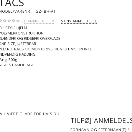
TACS
MODEL/VARENR.:
GZ-IBH-AT
0
ANMELDELSER
SKRIV ANMELDELSE
IBH STYLE HJELM
POLYMERKONSTRUKTION
BLÆNDFRI OG RIDSEFRI OVERFLADE
ONE-SIZE, JUSTERBAR
VELCRO, RAILS OG MONTERING TIL NIGHTVISION INKL.
INDVENDIG PADDING
Vægt 500g
A-TACS CAMOFLAGE
VIL VÆRE GLADE FOR HVIS DU
TILFØJ ANMELDELS
FORNAVN OG EFTERNAVN(E)