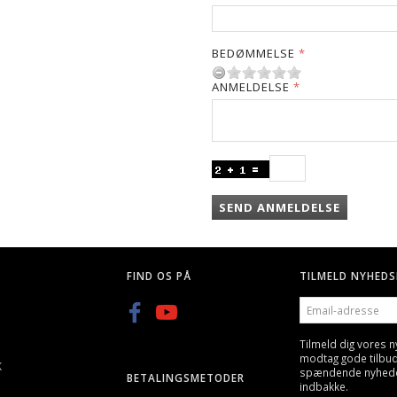
BEDØMMELSE
ANMELDELSE
SEND ANMELDELSE
FIND OS PÅ
TILMELD NYHEDS
EMAIL-
ADRESSE
Tilmeld dig vores 
modtag gode tilbu
K
spændende nyheder 
BETALINGSMETODER
indbakke.