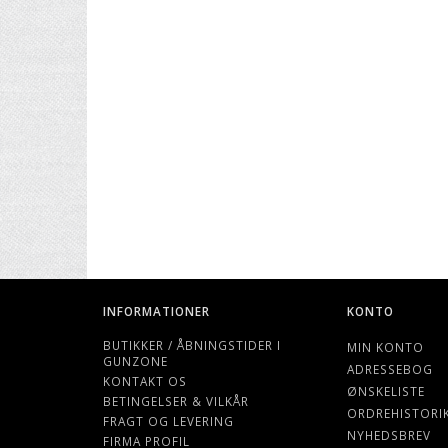
INFORMATIONER
KONTO
BUTIKKER / ÅBNINGSTIDER I
MIN KONTO
GUNZONE
ADRESSEBOG
KONTAKT OS
ØNSKELISTE
BETINGELSER & VILKÅR
ORDREHISTORI
FRAGT OG LEVERING
NYHEDSBREV
FIRMA PROFIL