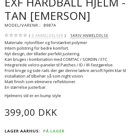
EXF HARDBALL HJELM -
TAN [EMERSON]
MODEL/VARENR.:
8987A
0
ANMELDELSER
SKRIV ANMELDELSE
Materiale: nylonfiber og forstærket polymer
Intern polstring for bedre komfort.
Nyt design, der tillader perfekt justering.
Kan bruges i kombination med COMTAC / SORDIN / ETC
Integrerede velcro-paneler til Patches / ID / IR-fastgørelse.
Front kroge og side rails der gør denne lækre airsoft hjelm klar til
installation af tilbehør så som night vision.
Matt finish som eliminere reflektioner.
En størrelse justerbar.
Hjelmens stil er en bump style
399,00 DKK
LAGER AARHUS:
PÅ LAGER