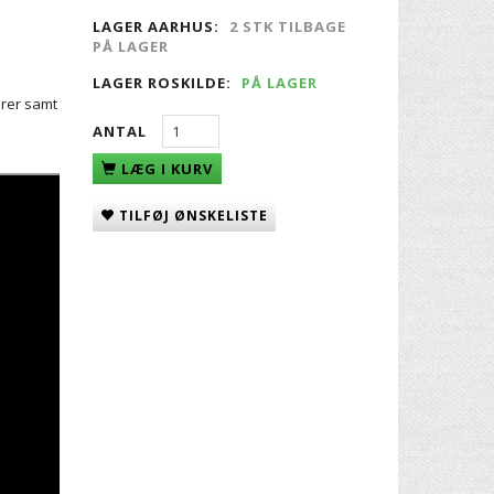
LAGER AARHUS:
2 STK TILBAGE
PÅ LAGER
LAGER ROSKILDE:
PÅ LAGER
orer samt
ANTAL
LÆG I KURV
TILFØJ ØNSKELISTE