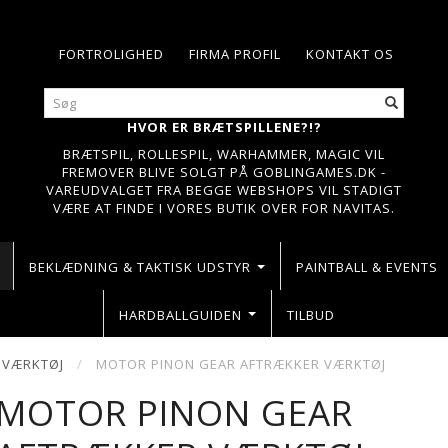
FORTROLIGHED
FIRMA PROFIL
KONTAKT OS
HVOR ER BRÆTSPILLENE?!?
BRÆTSPIL, ROLLESPIL, WARHAMMER, MAGIC VIL
FREMOVER BLIVE SOLGT PÅ GOBLINGAMES.DK -
VAREUDVALGET FRA BEGGE WEBSHOPS VIL STADIGT
VÆRE AT FINDE I VORES BUTIK OVER FOR NAVITAS.
BEKLÆDNING & TAKTISK UDSTYR
PAINTBALL & EVENTS
HARDBALLGUIDEN
TILBUD
 VÆRKTØJ
MOTOR PINON GEAR AFTRÆKKER VÆRKTØJ
MOTOR PINON GEAR