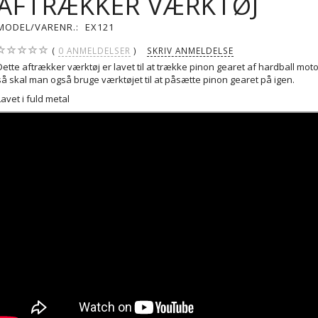
AFTRÆKKER VÆRKTØJ
MODEL/VARENR.:
EX121
0
ANMELDELSER
SKRIV ANMELDELSE
Dette aftrækker værktøj er lavet til at trække pinon gearet af hardball mot
så skal man også bruge værktøjet til at påsætte pinon gearet på igen.
Lavet i fuld metal