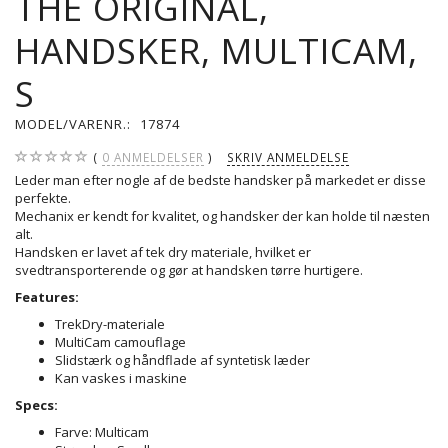
THE ORIGINAL,
HANDSKER, MULTICAM,
S
MODEL/VARENR.:
17874
0
ANMELDELSER
SKRIV ANMELDELSE
Leder man efter nogle af de bedste handsker på markedet er disse
perfekte.
Mechanix er kendt for kvalitet, og handsker der kan holde til næsten
alt.
Handsken er lavet af tek dry materiale, hvilket er
svedtransporterende og gør at handsken tørre hurtigere.
Features:
TrekDry-materiale
MultiCam camouflage
Slidstærk og håndflade af syntetisk læder
Kan vaskes i maskine
Specs:
Farve: Multicam