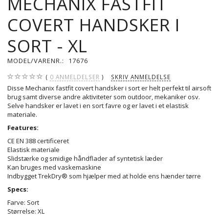
MECHANIX FASTFIT
COVERT HANDSKER I
SORT - XL
MODEL/VARENR.:
17676
0
ANMELDELSER
SKRIV ANMELDELSE
Disse Mechanix fastfit covert handsker i sort er helt perfekt til airsoft
brug samt diverse andre aktiviteter som outdoor, mekaniker osv.
Selve handsker er lavet i en sort favre og er lavet i et elastisk
materiale.
Features:
CE EN 388 certificeret
Elastisk materiale
Slidstærke og smidige håndflader af syntetisk læder
Kan bruges med vaskemaskine
Indbygget TrekDry® som hjælper med at holde ens hænder tørre
Specs:
Farve: Sort
Størrelse: XL