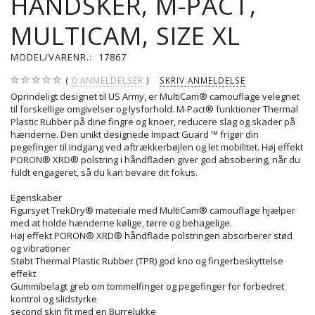
HANDSKER, M-PACT,
MULTICAM, SIZE XL
MODEL/VARENR.:
17867
0
ANMELDELSER
SKRIV ANMELDELSE
Oprindeligt designet til US Army, er MultiCam® camouflage velegnet
til forskellige omgivelser og lysforhold. M-Pact® funktioner Thermal
Plastic Rubber på dine fingre og knoer, reducere slag og skader på
hænderne. Den unikt designede Impact Guard ™ frigør din
pegefinger til indgang ved aftrækkerbøjlen og let mobilitet. Høj effekt
PORON® XRD® polstring i håndfladen giver god absobering, når du
fuldt engageret, så du kan bevare dit fokus.
Egenskaber
Figursyet TrekDry® materiale med MultiCam® camouflage hjælper
med at holde hænderne kølige, tørre og behagelige.
Høj effekt PORON® XRD® håndflade polstringen absorberer stød
og vibrationer
Støbt Thermal Plastic Rubber (TPR) god kno og fingerbeskyttelse
effekt
Gummibelagt greb om tommelfinger og pegefinger for forbedret
kontrol og slidstyrke
second skin fit med en Burrelukke