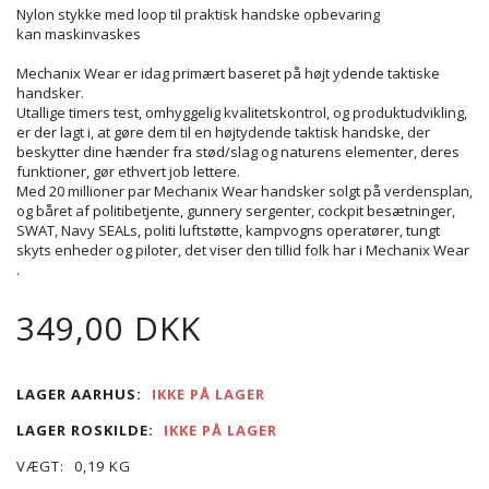
Nylon stykke med loop til praktisk handske opbevaring
kan maskinvaskes
Mechanix Wear er idag primært baseret på højt ydende taktiske
handsker.
Utallige timers test, omhyggelig kvalitetskontrol, og produktudvikling,
er der lagt i, at gøre dem til en højtydende taktisk handske, der
beskytter dine hænder fra stød/slag og naturens elementer, deres
funktioner, gør ethvert job lettere.
Med 20 millioner par Mechanix Wear handsker solgt på verdensplan,
og båret af politibetjente, gunnery sergenter, cockpit besætninger,
SWAT, Navy SEALs, politi luftstøtte, kampvogns operatører, tungt
skyts enheder og piloter, det viser den tillid folk har i Mechanix Wear
.
349,00 DKK
LAGER AARHUS:
IKKE PÅ LAGER
LAGER ROSKILDE:
IKKE PÅ LAGER
VÆGT:
0,19 KG