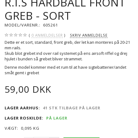
R.I.S HARDBALL FRONT
GREB - SORT
MODEL/VARENR.:
605261
0
ANMELDELSER
SKRIV ANMELDELSE
Dette er et sort, standard, front greb, der let kan monteres på 20-21
mm rails.
Skub blot grebet ind over rail systemet på ens airsoft riffel og drej
hjulet i bunden så grebet bliver strammet.
Denne model kommer med et rum til at have sigtebatterier/andet
småt gemt i grebet
59,00 DKK
LAGER AARHUS:
41 STK TILBAGE PÅ LAGER
LAGER ROSKILDE:
PÅ LAGER
VÆGT:
0,095 KG