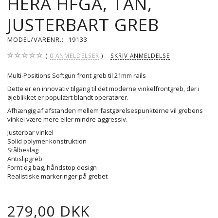
HERA HFGA, TAN,
JUSTERBART GREB
MODEL/VARENR.:
19133
0
ANMELDELSER
SKRIV ANMELDELSE
Multi-Positions Softgun front greb til 21mm rails
Dette er en innovativ tilgang til det moderne vinkelfrontgreb, der i
øjeblikket er populært blandt operatører.
Afhængig af afstanden mellem fastgørelsespunkterne vil grebens
vinkel være mere eller mindre aggressiv.
Justerbar vinkel
Solid polymer konstruktion
Stålbeslag
Antislipgreb
Fornt og bag, håndstop design
Realistiske markeringer på grebet
279,00 DKK