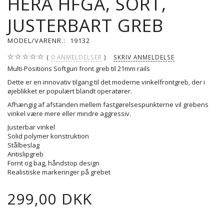
HERA HFGA, SORT,
JUSTERBART GREB
MODEL/VARENR.:
19132
0
ANMELDELSER
SKRIV ANMELDELSE
Multi-Positions Softgun front greb til 21mm rails
Dette er en innovativ tilgang til det moderne vinkelfrontgreb, der i
øjeblikket er populært blandt operatører.
Afhængig af afstanden mellem fastgørelsespunkterne vil grebens
vinkel være mere eller mindre aggressiv.
Justerbar vinkel
Solid polymer konstruktion
Stålbeslag
Antislipgreb
Fornt og bag, håndstop design
Realistiske markeringer på grebet
299,00 DKK