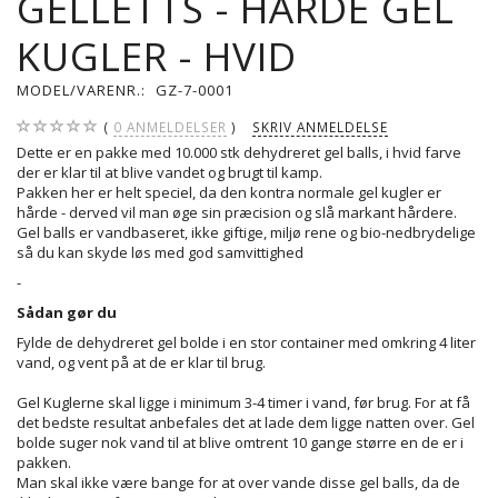
GELLETTS - HÅRDE GEL
KUGLER - HVID
MODEL/VARENR.:
GZ-7-0001
0
ANMELDELSER
SKRIV ANMELDELSE
Dette er en pakke med 10.000 stk dehydreret gel balls, i hvid farve
der er klar til at blive vandet og brugt til kamp.
Pakken her er helt speciel, da den kontra normale gel kugler er
hårde - derved vil man øge sin præcision og slå markant hårdere.
Gel balls er vandbaseret, ikke giftige, miljø rene og bio-nedbrydelige
så du kan skyde løs med god samvittighed
-
Sådan gør du
Fylde de dehydreret gel bolde i en stor container med omkring 4 liter
vand, og vent på at de er klar til brug.
Gel Kuglerne skal ligge i minimum 3-4 timer i vand, før brug. For at få
det bedste resultat anbefales det at lade dem ligge natten over. Gel
bolde suger nok vand til at blive omtrent 10 gange større en de er i
pakken.
Man skal ikke være bange for at over vande disse gel balls, da de