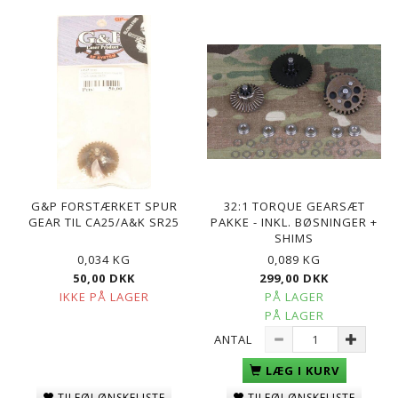
G&P FORSTÆRKET SPUR
32:1 TORQUE GEARSÆT
GEAR TIL CA25/A&K SR25
PAKKE - INKL. BØSNINGER +
SHIMS
0,034 KG
0,089 KG
50,00 DKK
299,00 DKK
IKKE PÅ LAGER
PÅ LAGER
PÅ LAGER
ANTAL
LÆG I KURV
TILFØJ ØNSKELISTE
TILFØJ ØNSKELISTE