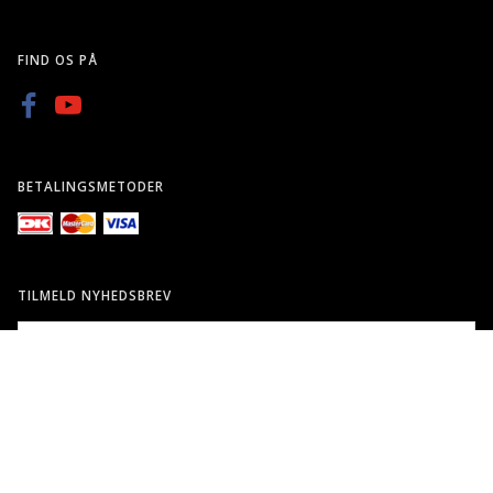
FIND OS PÅ
BETALINGSMETODER
TILMELD NYHEDSBREV
EMAIL-
ADRESSE
Tilmeld dig vores nyhedsbrev og modtag gode tilbud samt andre
spændende nyheder direkte i din indbakke.
TILMELD
AFMELD