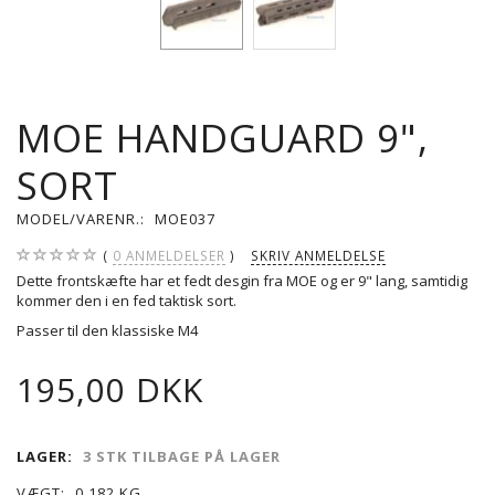
MOE HANDGUARD 9",
SORT
MODEL/VARENR.:
MOE037
0
ANMELDELSER
SKRIV ANMELDELSE
Dette frontskæfte har et fedt desgin fra MOE og er 9" lang, samtidig
kommer den i en fed taktisk sort.
Passer til den klassiske M4
195,00 DKK
LAGER:
3 STK TILBAGE PÅ LAGER
VÆGT:
0,182 KG