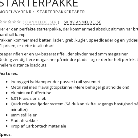
STARTERPAKKE
MODEL/VARENR.:
STARTERPAKKEREAPER
0
ANMELDELSER
SKRIV ANMELDELSE
Her er den perfekte starterpakke, der kommer med absolut alt man har brug
hardball kamp.
Pakken kommer med batteri, lader, greb, kugler, speedloader og en lydd
Til prisen, er dette totalt uhørt!
Reaper riflen er en M4 baseret riffel, der skyder med 9mm magasiner
Dette giver dig flere magasiner på mindre plads - og er derfor helt perfekt 
mellem distance loadouts.
Features:
Indbygget lyddæmper der passer i rail systemet
Metal rail med fravalgt topskinne (Mere behageligt at holde om)
Aluminium Buffertube
6.01 Præcisions løb
Quick release fjeder system (Så du kan skifte udgangs hastighed på
minutter)
8mm stål lejer
Flad aftrækker
Krop af Carbontech materiale
Specs: