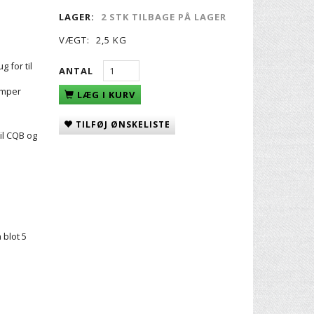
LAGER:
2 STK TILBAGE PÅ LAGER
VÆGT:
2,5 KG
 for til
ANTAL
æmper
LÆG I KURV
TILFØJ ØNSKELISTE
til CQB og
 blot 5