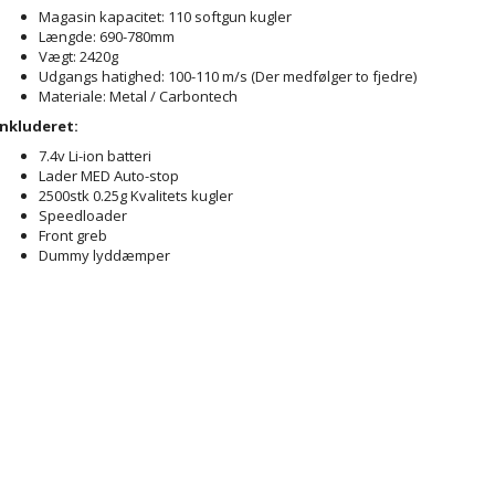
Magasin kapacitet: 110 softgun kugler
Længde: 690-780mm
Vægt: 2420g
Udgangs hatighed: 100-110 m/s (Der medfølger to fjedre)
Materiale: Metal / Carbontech
Inkluderet:
7.4v Li-ion batteri
Lader MED Auto-stop
2500stk 0.25g Kvalitets kugler
Speedloader
Front greb
Dummy lyddæmper