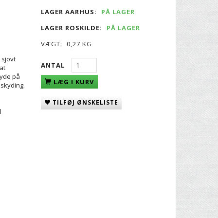
LAGER AARHUS:
PÅ LAGER
LAGER ROSKILDE:
PÅ LAGER
VÆGT:
0,27 KG
 sjovt
ANTAL
at
kyde på
LÆG I KURV
 skyding.
e
TILFØJ ØNSKELISTE
l