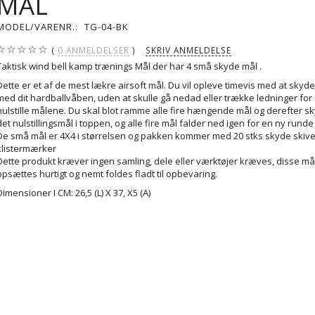
MÅL
MODEL/VARENR.:
TG-04-BK
0
ANMELDELSER
SKRIV ANMELDELSE
Taktisk wind bell kamp trænings Mål der har 4 små skyde mål .
Dette er et af de mest lækre airsoft mål. Du vil opleve timevis med at skyde
med dit hardballvåben, uden at skulle gå nedad eller trække ledninger for 
nulstille målene. Du skal blot ramme alle fire hængende mål og derefter s
det nulstillingsmål i toppen, og alle fire mål falder ned igen for en ny runde
De små mål er 4X4 i størrelsen og pakken kommer med 20 stks skyde skiv
klistermærker
Dette produkt kræver ingen samling, dele eller værktøjer kræves, disse må
opsættes hurtigt og nemt foldes fladt til opbevaring.
Dimensioner I CM: 26,5 (L) X 37, X5 (A)