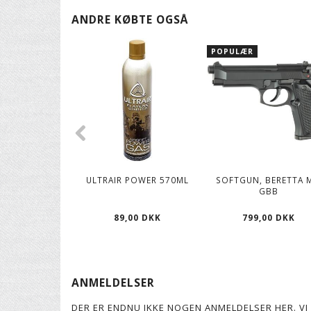
ANDRE KØBTE OGSÅ
POPULÆR
ULTRAIR POWER 570ML
SOFTGUN, BERETTA 
GBB
89,00 DKK
799,00 DKK
ANMELDELSER
DER ER ENDNU IKKE NOGEN ANMELDELSER HER. VI 