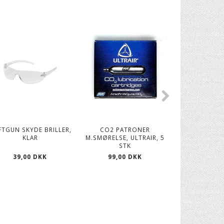
FTGUN SKYDE BRILLER,
CO2 PATRONER
SOFTGUN SILI
KLAR
M.SMØRELSE, ULTRAIR, 5
STK
49,00
39,00 DKK
99,00 DKK