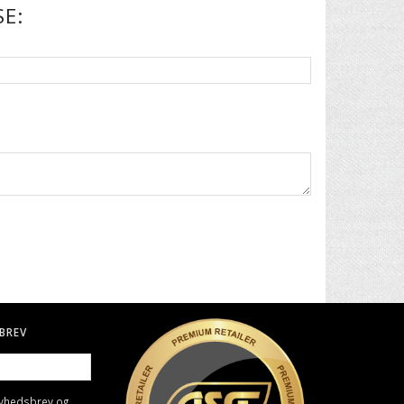
E:
BREV
nyhedsbrev og